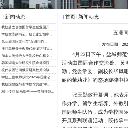
新闻动态
首页
新闻动态
五洲同
发布日期：20
4
月
22
日下午，盐城师范
活动由国际合作交流处、黄
勤，党委常委、副校长毕凤
丽的茉莉花》的悠扬旋律中
张玉勤致开幕词，他表
作办学、留学生培养、外教
国际师生队伍，成为学校国
开展系列联谊活动，既传承