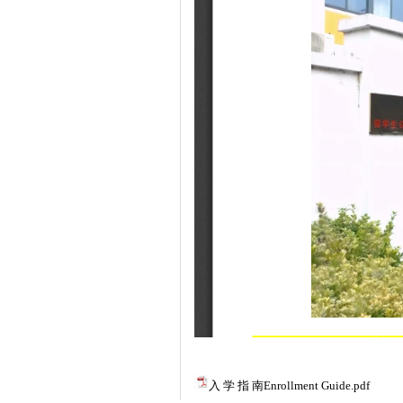
入 学 指 南Enrollment Guide.pdf